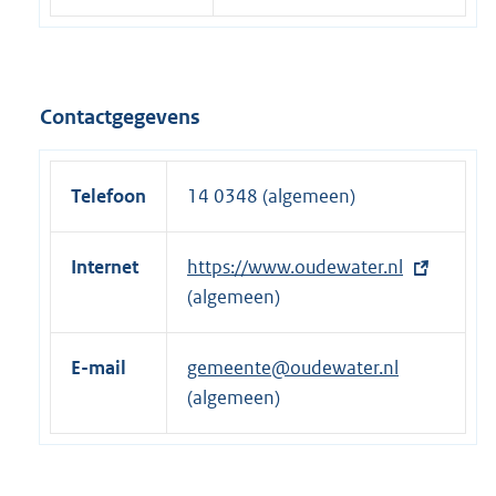
Contactgegevens
Telefoon
14 0348 (algemeen)
Internet
E
https://www.oudewater.nl
x
(algemeen)
t
e
E-mail
gemeente@oudewater.nl
r
(algemeen)
n
e
l