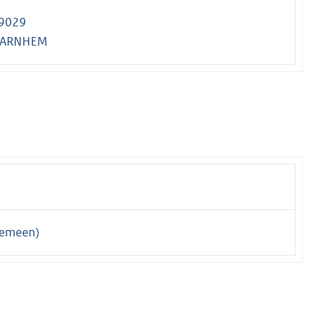
 9029
L ARNHEM
gemeen)