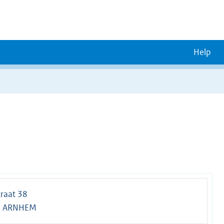
Help
raat 38
G ARNHEM