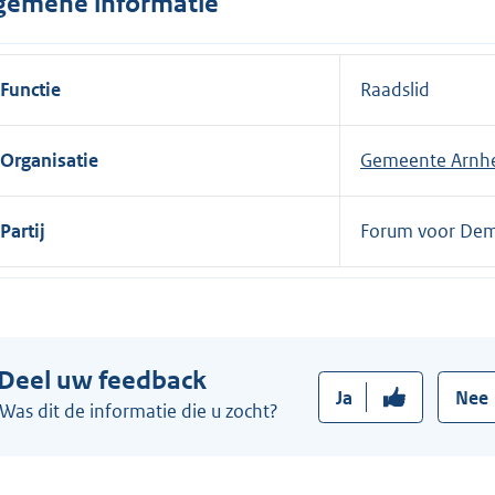
gemene informatie
n
e
l
Functie
Raadslid
i
n
Organisatie
Gemeente Arn
k
:
Partij
Forum voor Dem
Deel uw feedback
Ja
Nee
Was dit de informatie die u zocht?