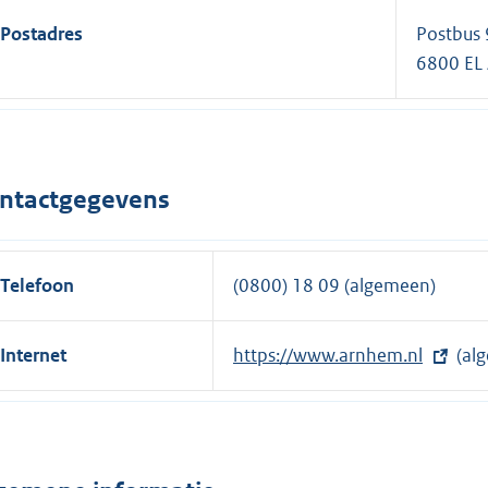
Postadres
Postbus
6800 E
ntactgegevens
Telefoon
(0800) 18 09 (algemeen)
Internet
E
https://www.arnhem.nl
(al
x
t
e
r