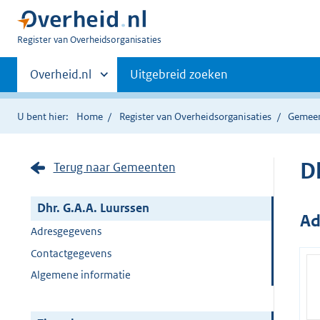
U
Register van Overheidsorganisaties
bent
Primaire
nu
Andere
Overheid.nl
Uitgebreid zoeken
hier:
sites
navigatie
binnen
U bent hier:
Home
Register van Overheidsorganisaties
Gemee
D
Terug naar Gemeenten
Dhr. G.A.A. Luurssen
Ad
Adresgegevens
Contactgegevens
Algemene informatie