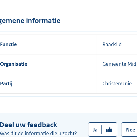
n
e
gemene informatie
l
i
n
Functie
Raadslid
k
:
Organisatie
Gemeente Mid
Partij
ChristenUnie
Deel uw feedback
Ja
Nee
Was dit de informatie die u zocht?