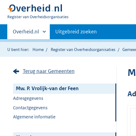
U
Register van Overheidsorganisaties
bent
Primaire
nu
Andere
Overheid.nl
Uitgebreid zoeken
hier:
sites
navigatie
binnen
U bent hier:
Home
Register van Overheidsorganisaties
Gemee
M
Terug naar Gemeenten
Mw. P. Vrolijk-van der Feen
Ad
Adresgegevens
Contactgegevens
Algemene informatie