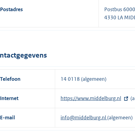
Postadres
Postbus 600
4330 LA MI
ntactgegevens
Telefoon
14 0118 (algemeen)
Internet
E
https://www.middelburg.nl
(a
x
t
E-mail
info@middelburg.nl
(algemeen)
e
r