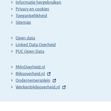
Informatie hergebruiken
Privacy en cookies
Toegankelijkheid
Sitemap
Open data
Linked Data Overheid
PUC Open Data
MijnOverheid.nl
E
Rijksoverheid.nl
x
E
Ondernemersplein
t
x
E
Werkenbijdeoverheid.nl
e
t
x
r
e
t
n
r
e