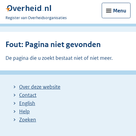
Menu
U
Register van Overheidsorganisaties
bent
nu
hier:
Fout: Pagina niet gevonden
De pagina die u zoekt bestaat niet of niet meer.
Over deze website
Contact
English
Help
Zoeken