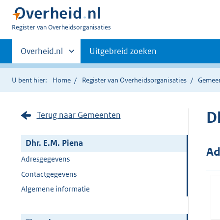
U
Register van Overheidsorganisaties
bent
Primaire
nu
Andere
Overheid.nl
Uitgebreid zoeken
hier:
sites
navigatie
binnen
U bent hier:
Home
Register van Overheidsorganisaties
Gemee
D
Terug naar Gemeenten
Dhr. E.M. Piena
Ad
Adresgegevens
Contactgegevens
Algemene informatie