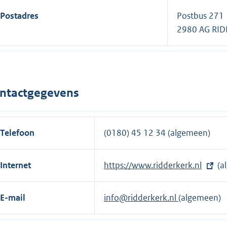
Postadres
Postbus 271
2980 AG RI
ntactgegevens
Telefoon
(0180) 45 12 34 (algemeen)
Internet
E
https://www.ridderkerk.nl
(a
x
t
E-mail
info@ridderkerk.nl
(algemeen)
e
r