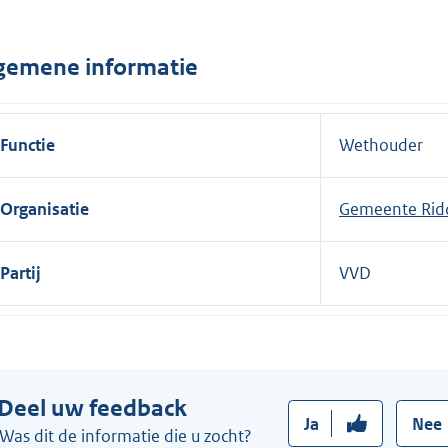
n
e
gemene informatie
l
i
n
Functie
Wethouder
k
:
Organisatie
Gemeente Rid
Partij
VVD
Deel uw feedback
Ja
Nee
Was dit de informatie die u zocht?