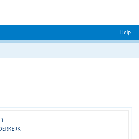
Help
 1
DDERKERK