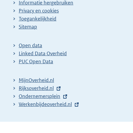
Informatie hergebruiken
Privacy en cookies
Toegankelijkheid
Sitemap
Open data
Linked Data Overheid
PUC Open Data
MijnOverheid.nl
E
Rijksoverheid.nl
x
E
Ondernemersplein
t
x
E
Werkenbijdeoverheid.nl
e
t
x
r
e
t
n
r
e