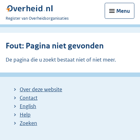
Menu
U
Register van Overheidsorganisaties
bent
nu
hier:
Fout: Pagina niet gevonden
De pagina die u zoekt bestaat niet of niet meer.
Over deze website
Contact
English
Help
Zoeken