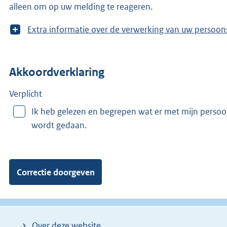
alleen om op uw melding te reageren.
T
Extra informatie over de verwerking van uw 
o
o
n
Akkoordverklaring
m
e
e
Verplicht
r
Ik heb gelezen en begrepen wat er met mijn perso
v
wordt gedaan.
a
n
:
Over deze website