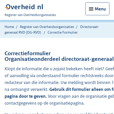
Menu
U
Register van Overheidsorganisaties
bent
nu
Home
Register van Overheidsorganisaties
Directoraat-
hier:
generaal RVD (DG-RVD)
Correctie Formulier
Correctieformulier
Organisatieonderdeel directoraat-generaal 
Klopt de informatie die u zojuist bekeken heeft niet? Gee
of aanvulling via onderstaand formulier rechtstreeks doo
redacteur van die informatie. Uw melding wordt binnen
na ontvangst verwerkt.
Gebruik dit formulier alleen om 
pagina door te geven.
Voor vragen aan de organisatie geb
contactgegevens op de organisatiepagina.