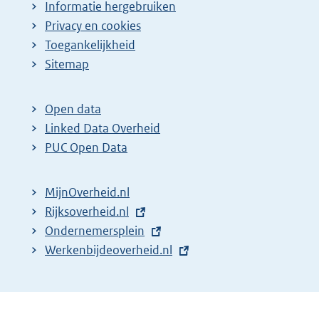
Informatie hergebruiken
Privacy en cookies
Toegankelijkheid
Sitemap
Open data
Linked Data Overheid
PUC Open Data
MijnOverheid.nl
E
Rijksoverheid.nl
x
E
Ondernemersplein
t
x
E
Werkenbijdeoverheid.nl
e
t
x
r
e
t
n
r
e