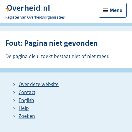
Menu
U
Register van Overheidsorganisaties
bent
nu
hier:
Fout: Pagina niet gevonden
De pagina die u zoekt bestaat niet of niet meer.
Over deze website
Contact
English
Help
Zoeken