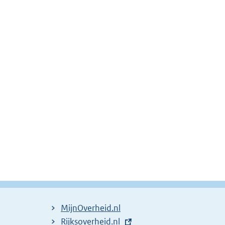
MijnOverheid.nl
E
Rijksoverheid.nl