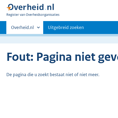
U
Register van Overheidsorganisaties
bent
Primaire
nu
Andere
Overheid.nl
Uitgebreid zoeken
hier:
sites
navigatie
binnen
Fout: Pagina niet ge
De pagina die u zoekt bestaat niet of niet meer.