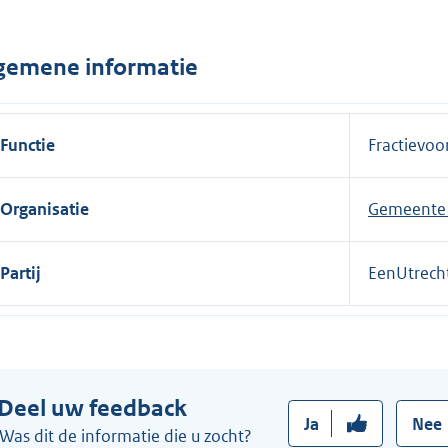
n
e
gemene informatie
l
i
n
Functie
Fractievoor
k
:
Organisatie
Gemeente 
Partij
EenUtrech
Deel uw feedback
Ja
Nee
Was dit de informatie die u zocht?