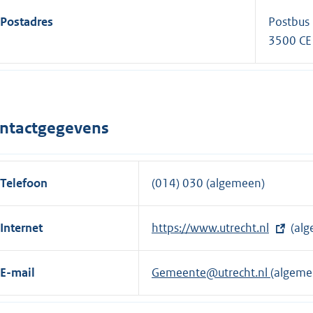
Postadres
Postbus
3500 CE
ntactgegevens
Telefoon
(014) 030 (algemeen)
Internet
E
https://www.utrecht.nl
(alg
x
t
E-mail
Gemeente@utrecht.nl
(algeme
e
r