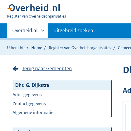
U
Register van Overheidsorganisaties
bent
Primaire
nu
Andere
Overheid.nl
Uitgebreid zoeken
hier:
sites
navigatie
binnen
U bent hier:
Home
Register van Overheidsorganisaties
Gemee
Dh
Terug naar Gemeenten
Dhr. G. Dijkstra
Ad
Adresgegevens
Contactgegevens
Algemene informatie