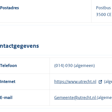
Postadres
Postbus
3500 CE
ntactgegevens
Telefoon
(014) 030 (algemeen)
Internet
E
https://www.utrecht.nl
(alg
x
t
E-mail
Gemeente@utrecht.nl
(algeme
e
r