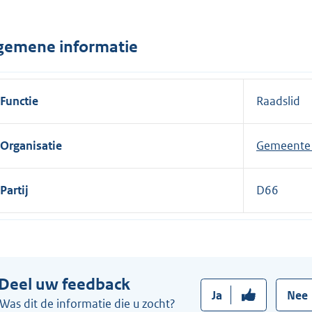
n
e
gemene informatie
l
i
n
Functie
Raadslid
k
:
Organisatie
Gemeente 
Partij
D66
Deel uw feedback
Ja
Nee
Was dit de informatie die u zocht?