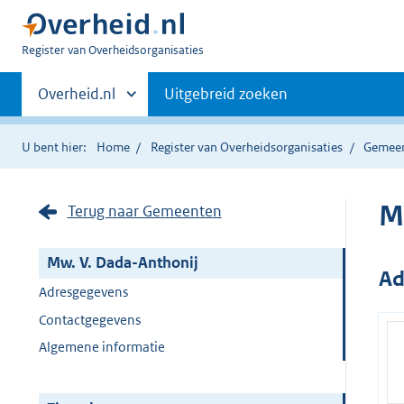
U
Register van Overheidsorganisaties
bent
Primaire
nu
Andere
Overheid.nl
Uitgebreid zoeken
hier:
sites
navigatie
binnen
U bent hier:
Home
Register van Overheidsorganisaties
Gemee
M
Terug naar Gemeenten
Mw. V. Dada-Anthonij
Ad
Adresgegevens
Contactgegevens
Algemene informatie