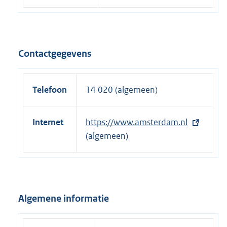
Contactgegevens
Telefoon
14 020 (algemeen)
Internet
E
https://www.amsterdam.nl
x
(algemeen)
t
e
r
n
Algemene informatie
e
l