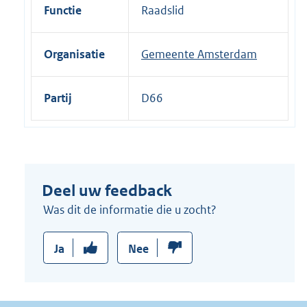
i
Functie
Raadslid
n
k
Organisatie
Gemeente Amsterdam
:
Partij
D66
Deel uw feedback
Was dit de informatie die u zocht?
Ja
Nee