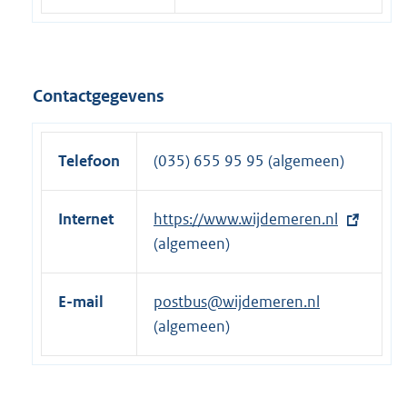
Contactgegevens
Telefoon
(035) 655 95 95 (algemeen)
Internet
E
https://www.wijdemeren.nl
x
(algemeen)
t
e
E-mail
postbus@wijdemeren.nl
r
(algemeen)
n
e
l