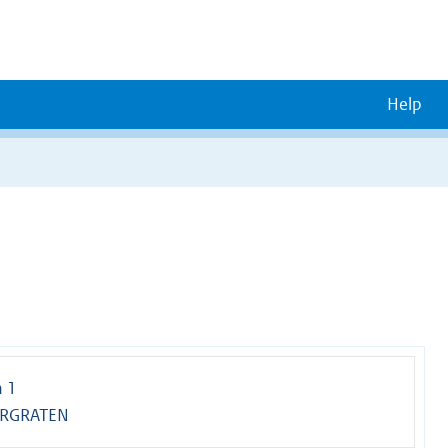
Help
n 1
ARGRATEN