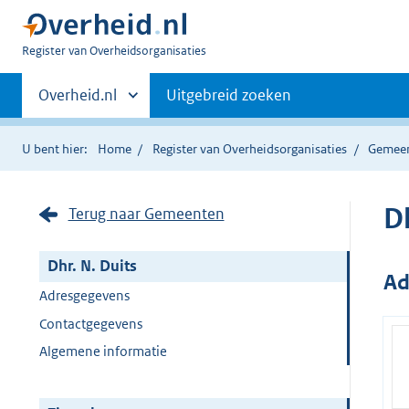
U
Register van Overheidsorganisaties
bent
Primaire
nu
Andere
Overheid.nl
Uitgebreid zoeken
hier:
sites
navigatie
binnen
U bent hier:
Home
Register van Overheidsorganisaties
Gemee
Dh
Terug naar Gemeenten
Dhr. N. Duits
Ad
Adresgegevens
Contactgegevens
Algemene informatie