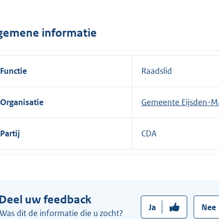
n
e
gemene informatie
l
i
n
Functie
Raadslid
k
:
Organisatie
Gemeente Eijsden-M
Partij
CDA
Deel uw feedback
Ja
Nee
Was dit de informatie die u zocht?