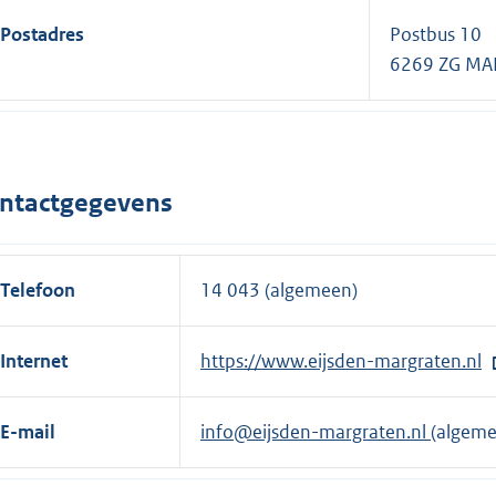
Postadres
Postbus 10
6269 ZG MA
ntactgegevens
Telefoon
14 043 (algemeen)
Internet
E
https://www.eijsden-margraten.nl
x
t
E-mail
info@eijsden-margraten.nl
(algeme
e
r