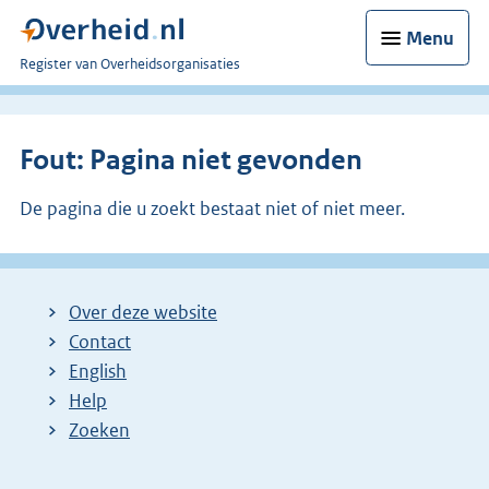
Menu
U
Register van Overheidsorganisaties
bent
nu
hier:
Fout: Pagina niet gevonden
De pagina die u zoekt bestaat niet of niet meer.
Over deze website
Contact
English
Help
Zoeken