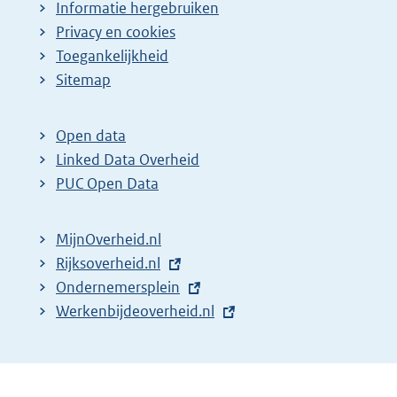
Informatie hergebruiken
Privacy en cookies
Toegankelijkheid
Sitemap
Open data
Linked Data Overheid
PUC Open Data
MijnOverheid.nl
E
Rijksoverheid.nl
x
E
Ondernemersplein
t
x
E
Werkenbijdeoverheid.nl
e
t
x
r
e
t
n
r
e