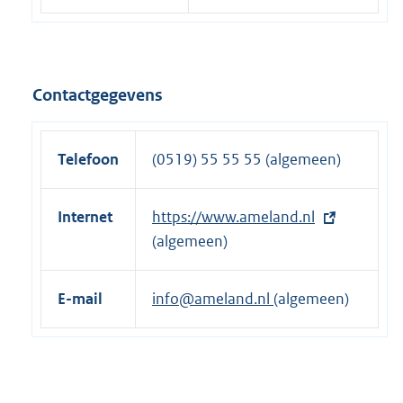
Contactgegevens
Telefoon
(0519) 55 55 55 (algemeen)
Internet
E
https://www.ameland.nl
x
(algemeen)
t
e
E-mail
info@ameland.nl
(algemeen)
r
n
e
l