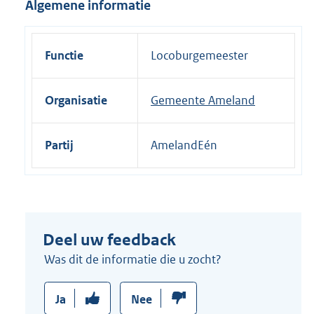
Algemene informatie
i
n
k
Functie
Locoburgemeester
:
Organisatie
Gemeente Ameland
Partij
AmelandEén
Deel uw feedback
Was dit de informatie die u zocht?
Ja
Nee