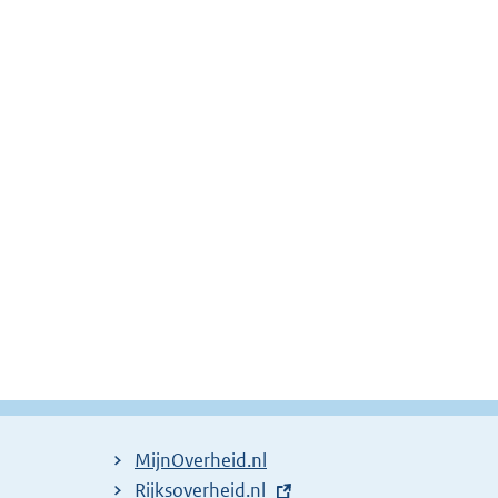
MijnOverheid.nl
E
Rijksoverheid.nl