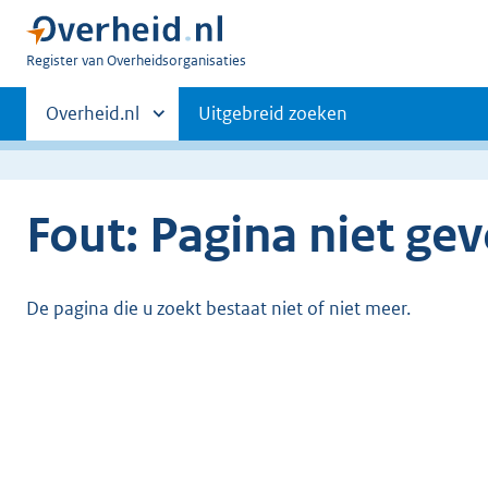
U
Register van Overheidsorganisaties
bent
Primaire
nu
Andere
Overheid.nl
Uitgebreid zoeken
hier:
sites
navigatie
binnen
Fout: Pagina niet ge
De pagina die u zoekt bestaat niet of niet meer.