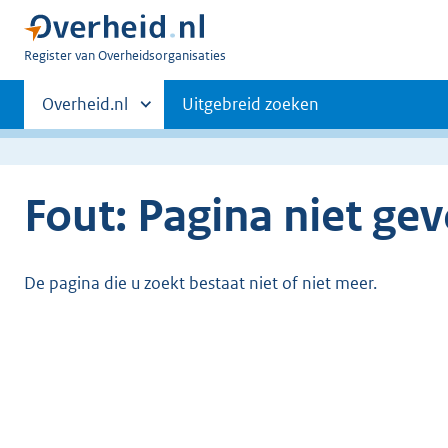
U
Register van Overheidsorganisaties
bent
Primaire
nu
Andere
Overheid.nl
Uitgebreid zoeken
hier:
sites
navigatie
binnen
Fout: Pagina niet ge
De pagina die u zoekt bestaat niet of niet meer.