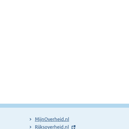
MijnOverheid.nl
E
Rijksoverheid.nl