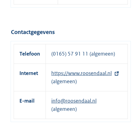
Contactgegevens
Telefoon
(0165) 57 91 11 (algemeen)
Internet
E
https://www.roosendaal.nl
x
(algemeen)
t
e
E-mail
info@roosendaal.nl
r
(algemeen)
n
e
l