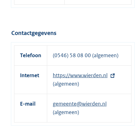
Contactgegevens
Telefoon
(0546) 58 08 00 (algemeen)
Internet
E
https://www.wierden.nl
x
(algemeen)
t
e
E-mail
gemeente@wierden.nl
r
(algemeen)
n
e
l