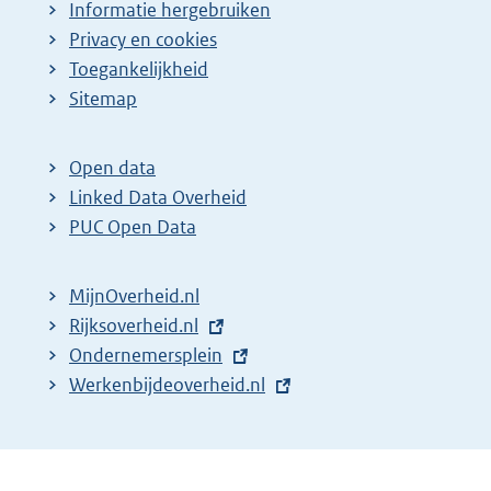
Informatie hergebruiken
Privacy en cookies
Toegankelijkheid
Sitemap
Open data
Linked Data Overheid
PUC Open Data
MijnOverheid.nl
E
Rijksoverheid.nl
x
E
Ondernemersplein
t
x
E
Werkenbijdeoverheid.nl
e
t
x
r
e
t
n
r
e