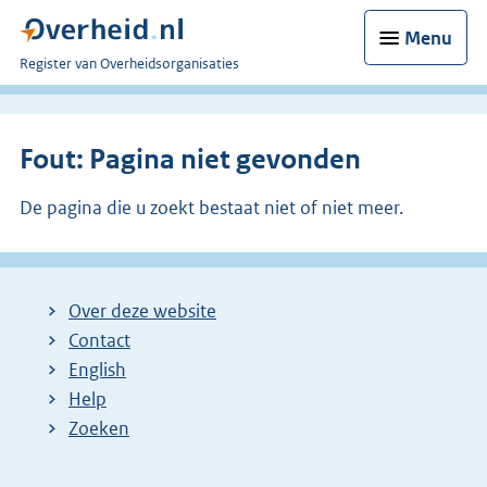
Menu
U
Register van Overheidsorganisaties
bent
nu
hier:
Fout: Pagina niet gevonden
De pagina die u zoekt bestaat niet of niet meer.
Over deze website
Contact
English
Help
Zoeken