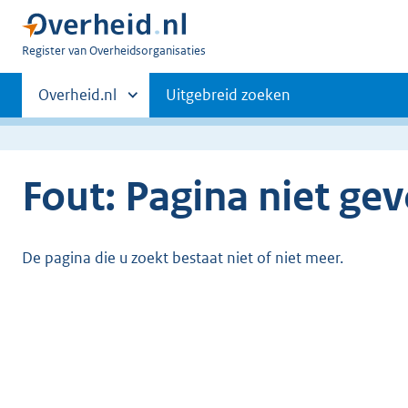
U
Register van Overheidsorganisaties
bent
Primaire
nu
Andere
Overheid.nl
Uitgebreid zoeken
hier:
sites
navigatie
binnen
Fout: Pagina niet ge
De pagina die u zoekt bestaat niet of niet meer.