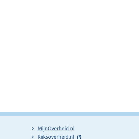
MijnOverheid.nl
E
Rijksoverheid.nl