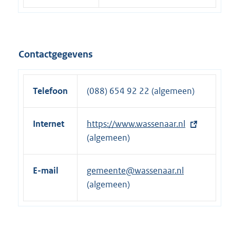
Contactgegevens
Telefoon
(088) 654 92 22 (algemeen)
Internet
E
https://www.wassenaar.nl
x
(algemeen)
t
e
E-mail
gemeente@wassenaar.nl
r
(algemeen)
n
e
l