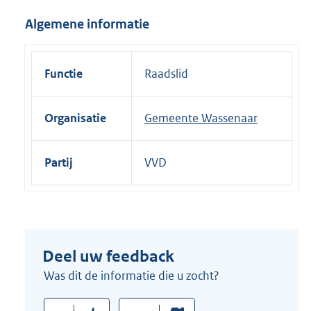
i
Algemene informatie
n
k
:
Functie
Raadslid
Organisatie
Gemeente Wassenaar
Partij
VVD
Deel uw feedback
Was dit de informatie die u zocht?