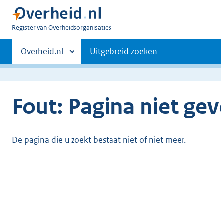
U
Register van Overheidsorganisaties
bent
Primaire
nu
Andere
Overheid.nl
Uitgebreid zoeken
hier:
sites
navigatie
binnen
Fout: Pagina niet ge
De pagina die u zoekt bestaat niet of niet meer.