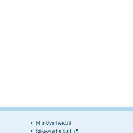
MijnOverheid.nl
E
Rijksoverheid.nl