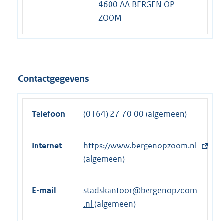
4600 AA BERGEN OP
ZOOM
Contactgegevens
Telefoon
(0164) 27 70 00 (algemeen)
Internet
E
https://www.bergenopzoom.nl
x
(algemeen)
t
e
E-mail
stadskantoor@bergenopzoom
r
.nl
(algemeen)
n