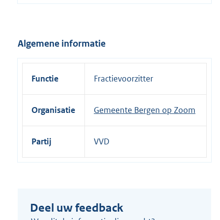
e
l
i
Algemene informatie
n
k
:
Functie
Fractievoorzitter
Organisatie
Gemeente Bergen op Zoom
Partij
VVD
Deel uw feedback