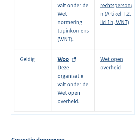
r
valt onder de
rechtspersone
n
Wet
n (Artikel 1.2,
e
normering
lid 1h, WNT)
l
topinkomens
i
(WNT).
n
k
Geldig
E
Woo
Wet open
:
x
Deze
overheid
t
organisatie
e
valt onder de
r
Wet open
n
overheid.
e
l
i
n
Correctie doorgeven