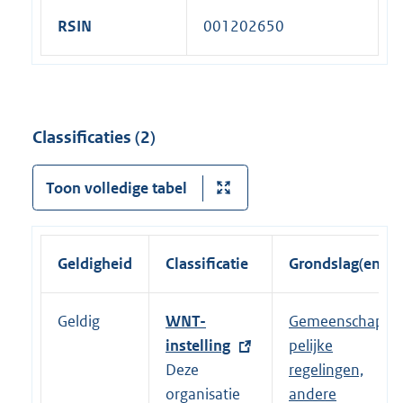
RSIN
001202650
Classificaties (2)
Toon volledige tabel
Geldigheid
Classificatie
Grondslag(en)
Geldig
E
WNT-
Gemeenschap
x
instelling
pelijke
t
Deze
regelingen,
e
organisatie
andere