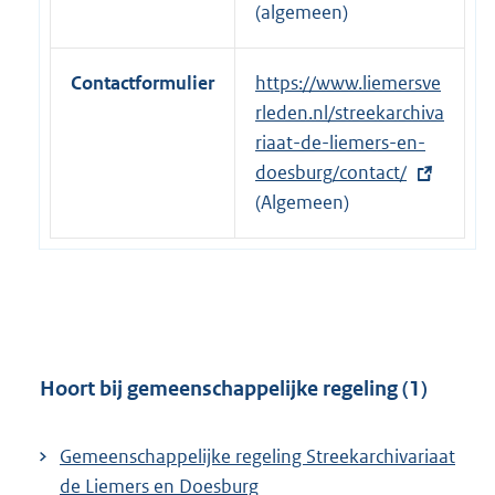
l
(algemeen)
i
n
Contactformulier
E
https://www.liemersve
k
x
rleden.nl/streekarchiva
:
t
riaat-de-liemers-en-
e
doesburg/contact/
r
(Algemeen)
n
e
l
i
n
k
Hoort bij gemeenschappelijke regeling (1)
:
Gemeenschappelijke regeling Streekarchivariaat
de Liemers en Doesburg