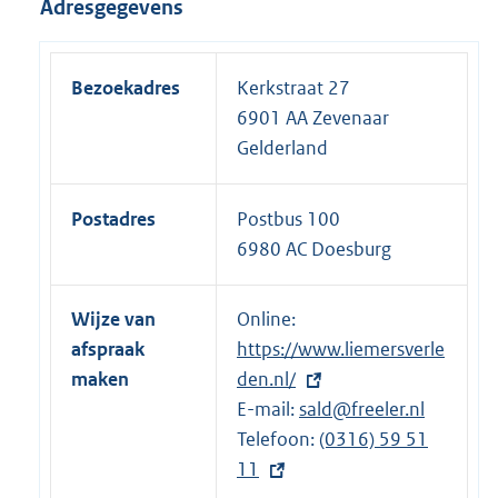
Adresgegevens
Bezoekadres
Kerkstraat 27
6901 AA Zevenaar
Gelderland
Postadres
Postbus 100
6980 AC Doesburg
Wijze van
Online:
E
afspraak
https://www.liemersverle
x
maken
den.nl/
t
E-mail:
e
sald@freeler.nl
Telefoon:
r
E
(0316) 59 51
11
n
x