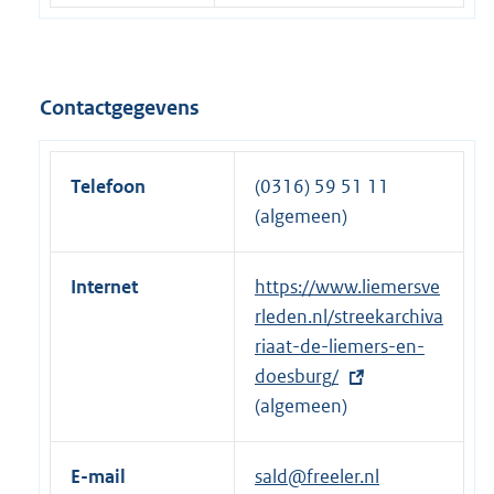
e
t
l
e
i
r
n
n
Contactgegevens
k
e
:
l
i
Telefoon
(0316) 59 51 11
n
(algemeen)
k
:
Internet
E
https://www.liemersve
x
rleden.nl/streekarchiva
t
riaat-de-liemers-en-
e
doesburg/
r
(algemeen)
n
e
E-mail
sald@freeler.nl