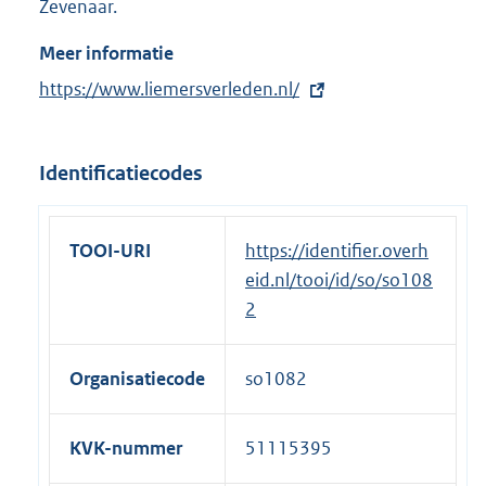
Zevenaar.
Meer informatie
E
https://www.liemersverleden.nl/
x
t
Identificatiecodes
e
r
n
TOOI-URI
https://identifier.overh
e
eid.nl/tooi/id/so/so108
l
2
i
n
Organisatiecode
so1082
k
:
KVK-nummer
51115395