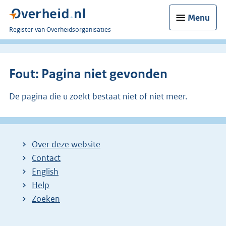
Menu
U
Register van Overheidsorganisaties
bent
nu
hier:
Fout: Pagina niet gevonden
De pagina die u zoekt bestaat niet of niet meer.
Over deze website
Contact
English
Help
Zoeken