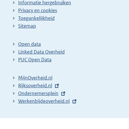
Informatie hergebruiken
Privacy en cookies
Toegankelijkheid
Sitemap
Open data
Linked Data Overheid
PUC Open Data
MijnOverheid.nl
E
Rijksoverheid.nl
x
E
Ondernemersplein
t
x
E
Werkenbijdeoverheid.nl
e
t
x
r
e
t
n
r
e