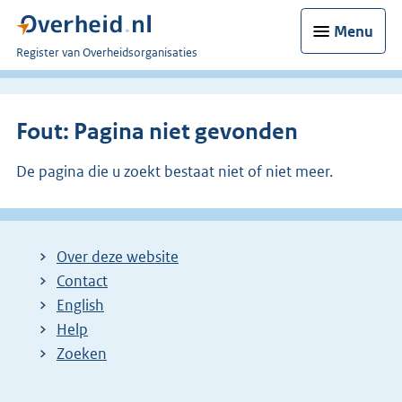
Menu
U
Register van Overheidsorganisaties
bent
nu
hier:
Fout: Pagina niet gevonden
De pagina die u zoekt bestaat niet of niet meer.
Over deze website
Contact
English
Help
Zoeken