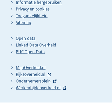
Informatie hergebruiken
Privacy en cookies
Toegankelijkheid
Sitemap
Open data
Linked Data Overheid
PUC Open Data
MijnOverheid.nl
E
Rijksoverheid.nl
x
E
Ondernemersplein
t
x
E
Werkenbijdeoverheid.nl
e
t
x
r
e
t
n
r
e