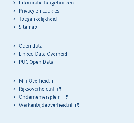
Informatie hergebruiken
Privacy en cookies
Toegankelijkheid
Sitemap
Open data
Linked Data Overheid
PUC Open Data
MijnOverheid.nl
E
Rijksoverheid.nl
x
E
Ondernemersplein
t
x
E
Werkenbijdeoverheid.nl
e
t
x
r
e
t
n
r
e