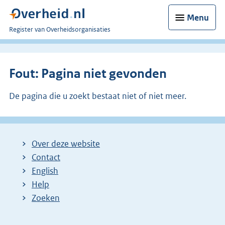
Menu
U
Register van Overheidsorganisaties
bent
nu
hier:
Fout: Pagina niet gevonden
De pagina die u zoekt bestaat niet of niet meer.
Over deze website
Contact
English
Help
Zoeken