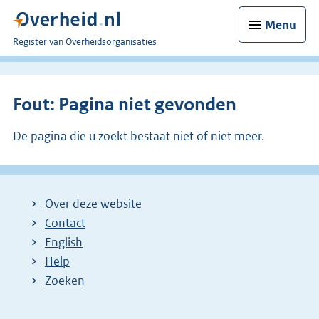
Menu
U
Register van Overheidsorganisaties
bent
nu
hier:
Fout: Pagina niet gevonden
De pagina die u zoekt bestaat niet of niet meer.
Over deze website
Contact
English
Help
Zoeken