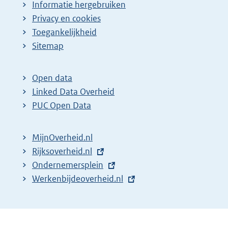
Informatie hergebruiken
Privacy en cookies
Toegankelijkheid
Sitemap
Open data
Linked Data Overheid
PUC Open Data
MijnOverheid.nl
E
Rijksoverheid.nl
x
E
Ondernemersplein
t
x
E
Werkenbijdeoverheid.nl
e
t
x
r
e
t
n
r
e