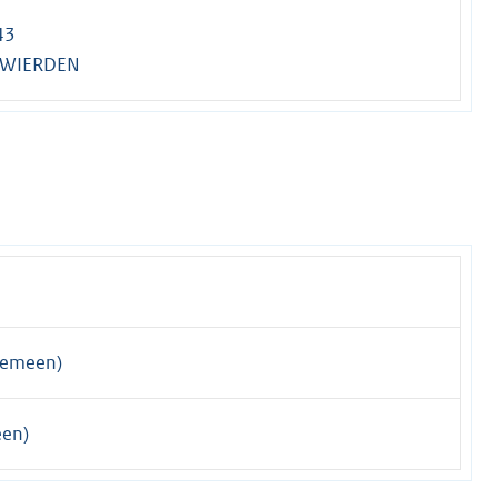
43
 WIERDEN
gemeen)
een)