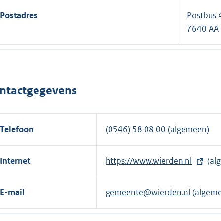
Postadres
Postbus 
7640 AA
ntactgegevens
Telefoon
(0546) 58 08 00 (algemeen)
Internet
E
https://www.wierden.nl
(al
x
t
E-mail
gemeente@wierden.nl
(algem
e
r