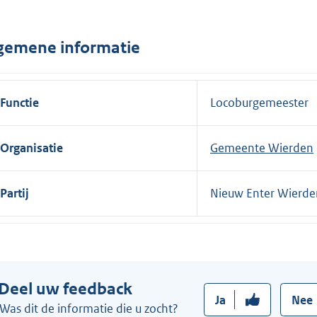
n
e
gemene informatie
l
i
n
Functie
Locoburgemeester
k
:
Organisatie
Gemeente Wierden
Partij
Nieuw Enter Wierd
Deel uw feedback
Ja
Nee
Was dit de informatie die u zocht?