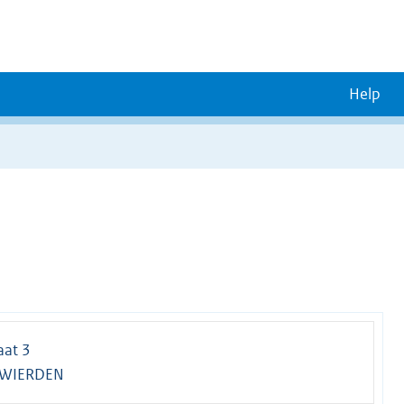
Help
aat 3
 WIERDEN