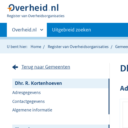
U
Register van Overheidsorganisaties
bent
Primaire
nu
Andere
Overheid.nl
Uitgebreid zoeken
hier:
sites
navigatie
binnen
U bent hier:
Home
Register van Overheidsorganisaties
Gemee
D
Terug naar Gemeenten
Dhr. R. Kortenhoeven
Ad
Adresgegevens
Contactgegevens
Algemene informatie