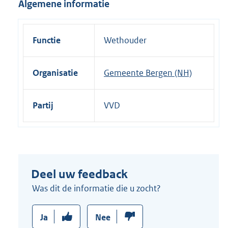
Algemene informatie
i
n
k
Functie
Wethouder
:
Organisatie
Gemeente Bergen (NH)
Partij
VVD
Deel uw feedback
Was dit de informatie die u zocht?
Ja
Nee