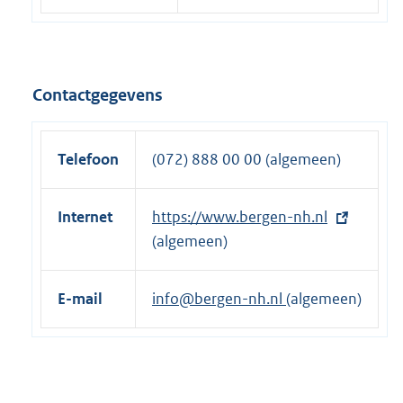
Contactgegevens
Telefoon
(072) 888 00 00 (algemeen)
Internet
E
https://www.bergen-nh.nl
x
(algemeen)
t
e
E-mail
info@bergen-nh.nl
(algemeen)
r
n
e
l