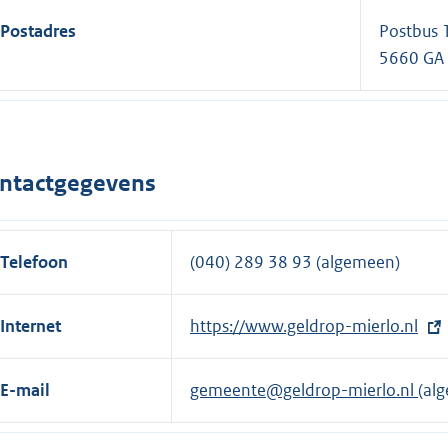
Postadres
Postbus
5660 GA
ntactgegevens
Telefoon
(040) 289 38 93 (algemeen)
Internet
E
https://www.geldrop-mierlo.nl
x
t
E-mail
gemeente@geldrop-mierlo.nl
(al
e
r