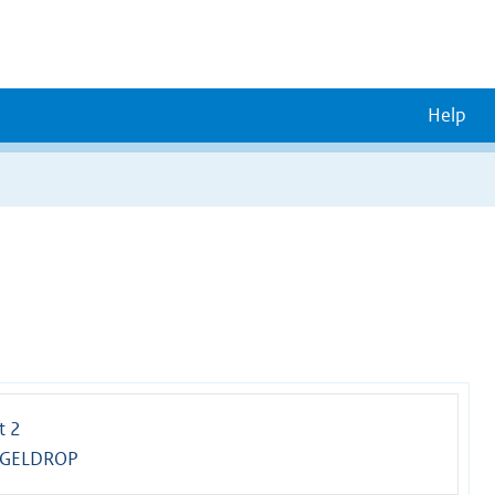
Help
t 2
 GELDROP