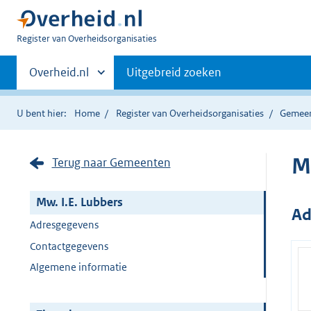
U
Register van Overheidsorganisaties
bent
Primaire
nu
Andere
Overheid.nl
Uitgebreid zoeken
hier:
sites
navigatie
binnen
U bent hier:
Home
Register van Overheidsorganisaties
Gemee
M
Terug naar Gemeenten
Mw. I.E. Lubbers
Ad
Adresgegevens
Contactgegevens
Algemene informatie