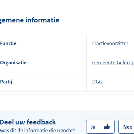
n
e
gemene informatie
l
i
n
Functie
Fractievoorzitter
k
:
Organisatie
Gemeente Geldrop
Partij
DGG
Deel uw feedback
Ja
Nee
Was dit de informatie die u zocht?