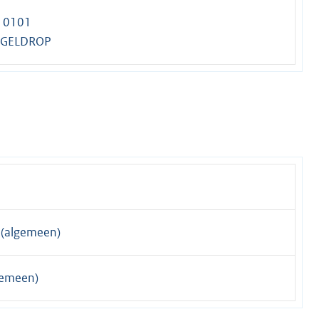
 10101
 GELDROP
(algemeen)
gemeen)