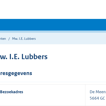
nten
Mw. I.E. Lubbers
w. I.E. Lubbers
resgegevens
Bezoekadres
De Meen
5664 GC