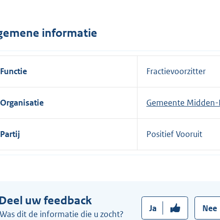
n
e
gemene informatie
l
i
n
Functie
Fractievoorzitter
k
:
Organisatie
Gemeente Midden-
Partij
Positief Vooruit
Deel uw feedback
Ja
Nee
Was dit de informatie die u zocht?