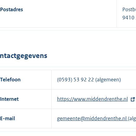
Postadres
Postb
9410 
ntactgegevens
Telefoon
(0593) 53 92 22 (algemeen)
Internet
E
https://www.middendrenthe.nl
x
t
E-mail
gemeente@middendrenthe.nl
(al
e
r