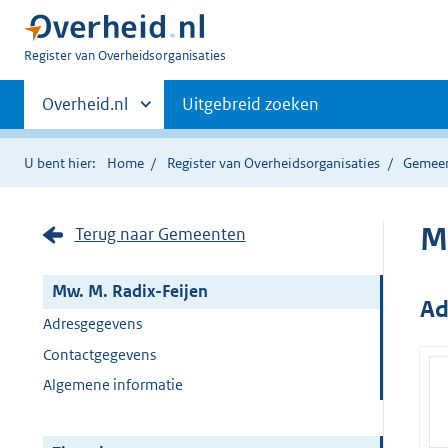
U
Register van Overheidsorganisaties
bent
Primaire
nu
Andere
Overheid.nl
Uitgebreid zoeken
hier:
sites
navigatie
binnen
U bent hier:
Home
Register van Overheidsorganisaties
Gemee
M
Terug naar Gemeenten
Mw. M. Radix-Feijen
Ad
Adresgegevens
Contactgegevens
Algemene informatie