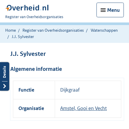
Menu
U
Register van Overheidsorganisaties
bent
nu
Home
Register van Overheidsorganisaties
Waterschappen
hier:
J.J. Sylvester
J.J. Sylvester
Algemene informatie
Functie
Dijkgraaf
Organisatie
Amstel, Gooi en Vecht