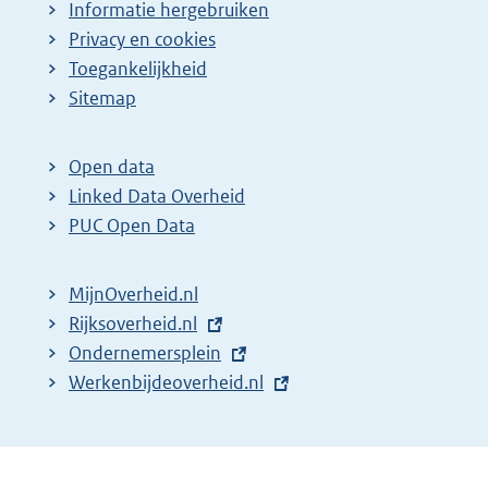
Informatie hergebruiken
Privacy en cookies
Toegankelijkheid
Sitemap
Open data
Linked Data Overheid
PUC Open Data
MijnOverheid.nl
E
Rijksoverheid.nl
x
E
Ondernemersplein
t
x
E
Werkenbijdeoverheid.nl
e
t
x
r
e
t
n
r
e