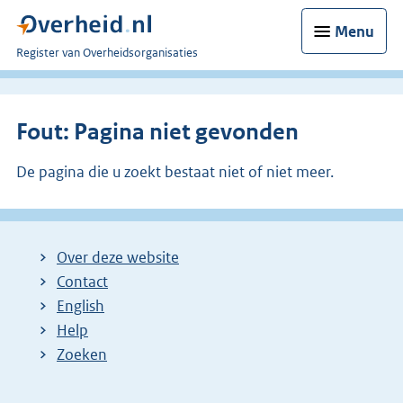
Menu
U
Register van Overheidsorganisaties
bent
nu
hier:
Fout: Pagina niet gevonden
De pagina die u zoekt bestaat niet of niet meer.
Over deze website
Contact
English
Help
Zoeken