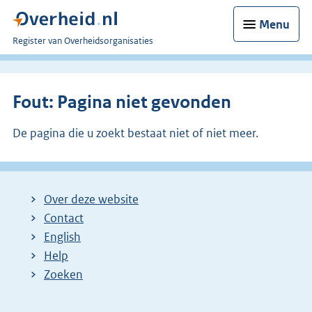
Menu
U
Register van Overheidsorganisaties
bent
nu
hier:
Fout: Pagina niet gevonden
De pagina die u zoekt bestaat niet of niet meer.
Over deze website
Contact
English
Help
Zoeken