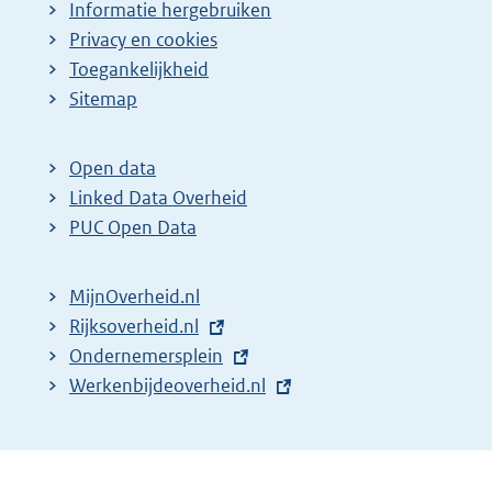
Informatie hergebruiken
Privacy en cookies
Toegankelijkheid
Sitemap
Open data
Linked Data Overheid
PUC Open Data
MijnOverheid.nl
E
Rijksoverheid.nl
x
E
Ondernemersplein
t
x
E
Werkenbijdeoverheid.nl
e
t
x
r
e
t
n
r
e