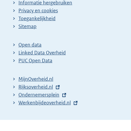
Informatie hergebruiken
Privacy en cookies
Toegankelijkheid
Sitemap
Open data
Linked Data Overheid
PUC Open Data
MijnOverheid.nl
E
Rijksoverheid.nl
x
E
Ondernemersplein
t
x
E
Werkenbijdeoverheid.nl
e
t
x
r
e
t
n
r
e