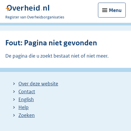
Menu
U
Register van Overheidsorganisaties
bent
nu
hier:
Fout: Pagina niet gevonden
De pagina die u zoekt bestaat niet of niet meer.
Over deze website
Contact
English
Help
Zoeken