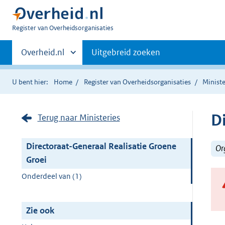
U
Register van Overheidsorganisaties
bent
Primaire
nu
Andere
Overheid.nl
Uitgebreid zoeken
hier:
sites
navigatie
binnen
U bent hier:
Home
Register van Overheidsorganisaties
Ministe
D
Terug naar Ministeries
Directoraat-Generaal Realisatie Groene
Or
Groei
Onderdeel van (1)
Zie ook