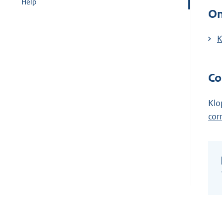
Help
On
K
Co
Klo
cor