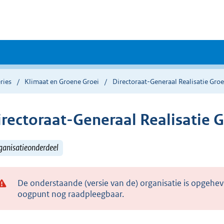
ries
Klimaat en Groene Groei
Directoraat-Generaal Realisatie Gro
irectoraat-Generaal Realisatie 
ganisatieonderdeel
De onderstaande (versie van de) organisatie is opgehev
oogpunt nog raadpleegbaar.