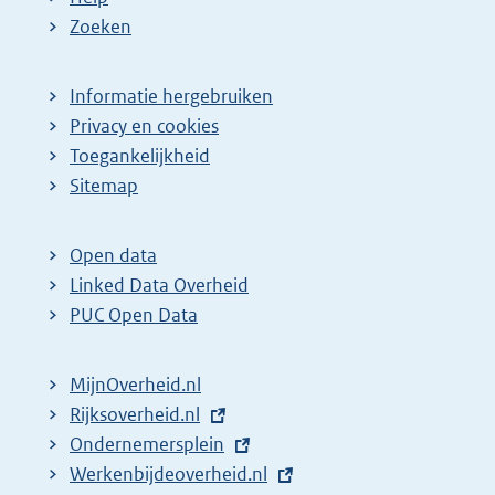
Zoeken
Informatie hergebruiken
Privacy en cookies
Toegankelijkheid
Sitemap
Open data
Linked Data Overheid
PUC Open Data
MijnOverheid.nl
E
Rijksoverheid.nl
x
E
Ondernemersplein
t
x
E
Werkenbijdeoverheid.nl