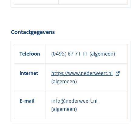
Contactgegevens
Telefoon
(0495) 67 71 11 (algemeen)
Internet
E
https://www.nederweert.nl
x
(algemeen)
t
e
E-mail
info@nederweert.nl
r
(algemeen)
n
e
l