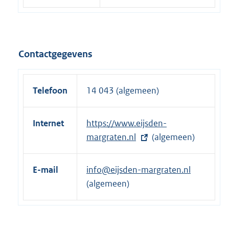
Contactgegevens
Telefoon
14 043 (algemeen)
Internet
E
https://www.eijsden-
x
margraten.nl
(algemeen)
t
e
E-mail
info@eijsden-margraten.nl
r
(algemeen)
n
e
l