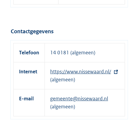
Contactgegevens
Telefoon
14 0181 (algemeen)
Internet
E
https://www.nissewaard.nl/
x
(algemeen)
t
e
E-mail
gemeente@nissewaard.nl
r
(algemeen)
n
e
l