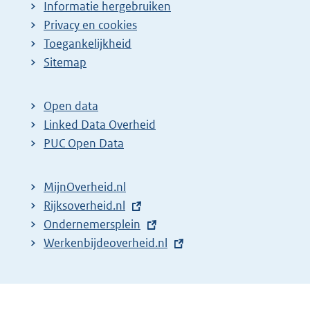
Informatie hergebruiken
Privacy en cookies
Toegankelijkheid
Sitemap
Open data
Linked Data Overheid
PUC Open Data
MijnOverheid.nl
E
Rijksoverheid.nl
x
E
Ondernemersplein
t
x
E
Werkenbijdeoverheid.nl
e
t
x
r
e
t
n
r
e