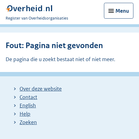
Menu
U
Register van Overheidsorganisaties
bent
nu
hier:
Fout: Pagina niet gevonden
De pagina die u zoekt bestaat niet of niet meer.
Over deze website
Contact
English
Help
Zoeken