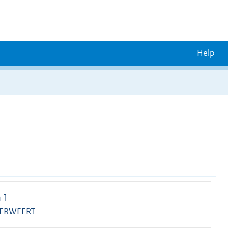
Help
n 1
DERWEERT