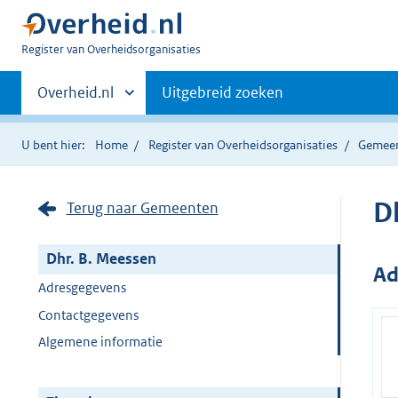
U
Register van Overheidsorganisaties
bent
Primaire
nu
Andere
Overheid.nl
Uitgebreid zoeken
hier:
sites
navigatie
binnen
U bent hier:
Home
Register van Overheidsorganisaties
Gemee
D
Terug naar Gemeenten
Dhr. B. Meessen
Ad
Adresgegevens
Contactgegevens
Algemene informatie