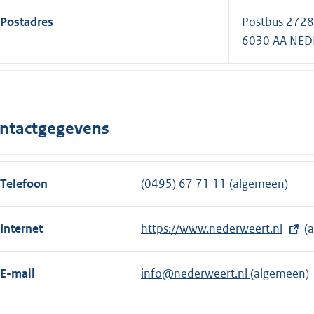
Postadres
Postbus 2728
6030 AA NE
ntactgegevens
Telefoon
(0495) 67 71 11 (algemeen)
Internet
E
https://www.nederweert.nl
(a
x
t
E-mail
info@nederweert.nl
(algemeen)
e
r