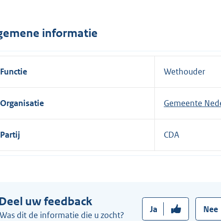
n
e
gemene informatie
l
i
n
Functie
Wethouder
k
:
Organisatie
Gemeente Ned
Partij
CDA
Deel uw feedback
Ja
Nee
Was dit de informatie die u zocht?