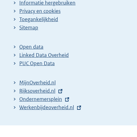
Informatie hergebruiken
Privacy en cookies
Toegankelijkheid
Sitemap
Open data
Linked Data Overheid
PUC Open Data
MijnOverheid.nl
E
Rijksoverheid.nl
x
E
Ondernemersplein
t
x
E
Werkenbijdeoverheid.nl
e
t
x
r
e
t
n
r
e