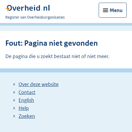
Menu
U
Register van Overheidsorganisaties
bent
nu
hier:
Fout: Pagina niet gevonden
De pagina die u zoekt bestaat niet of niet meer.
Over deze website
Contact
English
Help
Zoeken