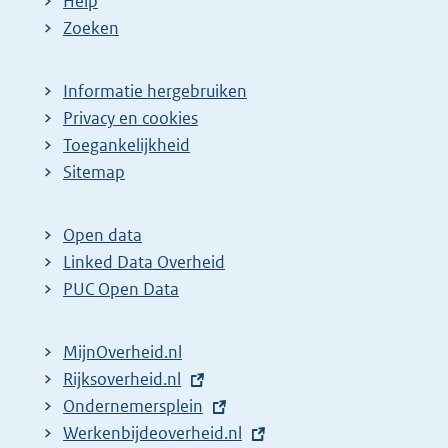
Help
Zoeken
Informatie hergebruiken
Privacy en cookies
Toegankelijkheid
Sitemap
Open data
Linked Data Overheid
PUC Open Data
MijnOverheid.nl
E
Rijksoverheid.nl
x
E
Ondernemersplein
t
x
E
Werkenbijdeoverheid.nl