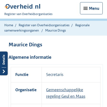
Menu
U
Register van Overheidsorganisaties
bent
nu
Home
Register van Overheidsorganisaties
Regionale
hier:
samenwerkingsorganen
Maurice Dings
Maurice Dings
Algemene informatie
Functie
Secretaris
Organisatie
Gemeenschappelijke
regeling Geul en Maas