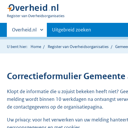
U
Register van Overheidsorganisaties
bent
Primaire
nu
Andere
Overheid.nl
Uitgebreid zoeken
hier:
sites
navigatie
binnen
U bent hier:
Home
Register van Overheidsorganisaties
Gemeen
Correctieformulier
Gemeente 
Klopt de informatie die u zojuist bekeken heeft niet? Ge
melding wordt binnen 10 werkdagen na ontvangst verw
de contactgegevens op de organisatiepagina.
Uw privacy: voor het verwerken van uw melding hanteert 
persoonsgegevens en met cookies.