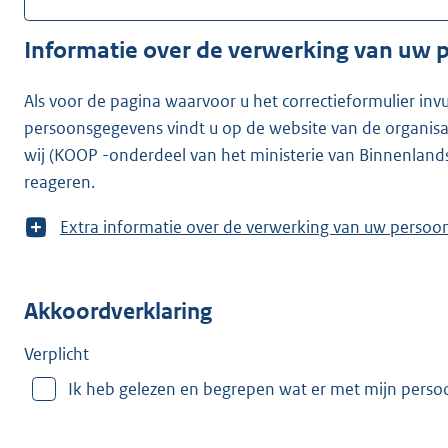
Informatie over de verwerking van uw
Als voor de pagina waarvoor u het correctieformulier inv
persoonsgegevens vindt u op de website van de organisatie waarvoor u he
wij (KOOP -onderdeel van het ministerie van Binnenland
reageren.
T
Extra informatie over de verwerking van uw
o
o
n
Akkoordverklaring
m
e
e
Verplicht
r
Ik heb gelezen en begrepen wat er met mijn pers
v
a
n