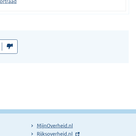
ortraad
MijnOverheid.nl
E
Rijksoverheid.nl