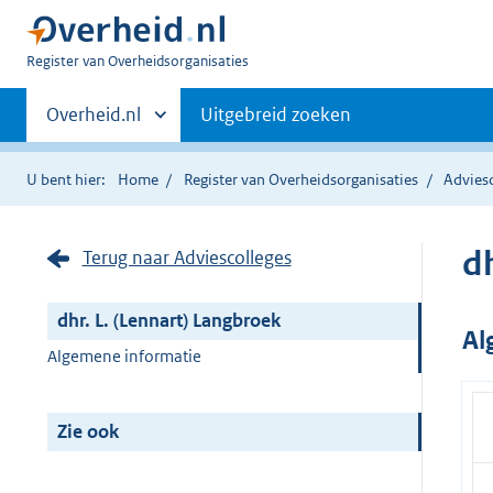
U
Register van Overheidsorganisaties
bent
Primaire
nu
Andere
Overheid.nl
Uitgebreid zoeken
hier:
sites
navigatie
binnen
U bent hier:
Home
Register van Overheidsorganisaties
Advies
dh
Terug naar Adviescolleges
dhr. L. (Lennart) Langbroek
Al
Algemene informatie
Zie ook