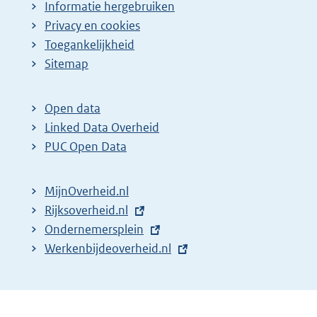
Informatie hergebruiken
Privacy en cookies
Toegankelijkheid
Sitemap
Open data
Linked Data Overheid
PUC Open Data
MijnOverheid.nl
E
Rijksoverheid.nl
x
E
Ondernemersplein
t
x
E
Werkenbijdeoverheid.nl
e
t
x
r
e
t
n
r
e