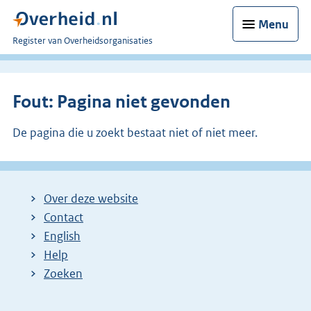
Menu
U
Register van Overheidsorganisaties
bent
nu
hier:
Fout: Pagina niet gevonden
De pagina die u zoekt bestaat niet of niet meer.
Over deze website
Contact
English
Help
Zoeken